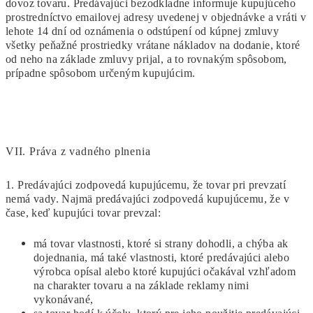
dovoz tovaru. Predávajúci bezodkladne informuje kupujúceho
prostredníctvo emailovej adresy uvedenej v objednávke a vráti v
lehote 14 dní od oznámenia o odstúpení od kúpnej zmluvy
všetky peňažné prostriedky vrátane nákladov na dodanie, ktoré
od neho na základe zmluvy prijal, a to rovnakým spôsobom,
prípadne spôsobom určeným kupujúcim.
VII.
Práva z vadného plnenia
1. Predávajúci zodpovedá kupujúcemu, že tovar pri prevzatí
nemá vady. Najmä predávajúci zodpovedá kupujúcemu, že v
čase, keď kupujúci tovar prevzal:
má tovar vlastnosti, ktoré si strany dohodli, a chýba ak
dojednania, má také vlastnosti, ktoré predávajúci alebo
výrobca opísal alebo ktoré kupujúci očakával vzhľadom
na charakter tovaru a na základe reklamy nimi
vykonávané,