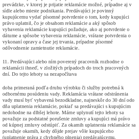
prevádzke, v ktorej je prijatie reklamácie možné, prípadne aj v
sídle alebo mieste podnikania. Predávajúci je povinný
kupujúcemu vydať písomné potvrdenie o tom, kedy kupujúci
právo uplatnil, čo je obsahom reklamácie a aký spôsob
vybavenia reklamácie kupujúci požaduje, ako aj potvrdenie o
dátume a spôsobe vybavenia reklamácie, vrátane potvrdenia o
vykonaní opravy a čase jej trvania, prípadne písomné
odôvodnenie zamietnutie reklamácie.
11. Predávajúci alebo ním poverený pracovník rozhodne o
reklamácii ihneď, v zložitých prípadoch do troch pracovných
dní. Do tejto lehoty sa nezapočítava
doba primeraná podľa druhu výrobku či služby potrebná k
odbornému posúdeniu vady. Reklamácia vrátane odstránenia
vady musí byť vybavená bezodkladne, najneskôr do 30 dní odo
dňa uplatnenia reklamácie, pokiaľ sa predávajúci s kupujúcim
nedohodne na dlhšej lehote. Márne uplynutí tejto lehoty sa
považuje za podstatné porušenie zmluvy a kupujúci má právo
od kúpnej zmluvy odstúpiť. Za okamih uplatnenia reklamácie sa
považuje okamih, kedy dôjde prejav vôle kupujúceho
(uplatnenie práva z chybného plnenia) predávajúcemu.