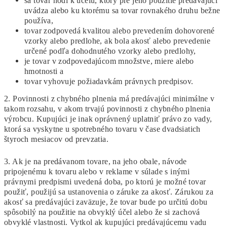
sa tovar hodí k účelu, ktorý pre jeho použitie predávajúci
uvádza alebo ku ktorému sa tovar rovnakého druhu bežne
používa,
tovar zodpovedá kvalitou alebo prevedením dohovorené
vzorky alebo predlohe, ak bola akosť alebo prevedenie
určené podľa dohodnutého vzorky alebo predlohy,
je tovar v zodpovedajúcom množstve, miere alebo
hmotnosti a
tovar vyhovuje požiadavkám právnych predpisov.
2. Povinnosti z chybného plnenia má predávajúci minimálne v
takom rozsahu, v akom trvajú povinnosti z chybného plnenia
výrobcu. Kupujúci je inak oprávnený uplatniť právo zo vady,
ktorá sa vyskytne u spotrebného tovaru v čase dvadsiatich
štyroch mesiacov od prevzatia.
3. Ak je na predávanom tovare, na jeho obale, návode
pripojenému k tovaru alebo v reklame v súlade s inými
právnymi predpismi uvedená doba, po ktorú je možné tovar
použiť, použijú sa ustanovenia o záruke za akosť. Zárukou za
akosť sa predávajúci zaväzuje, že tovar bude po určitú dobu
spôsobilý na použitie na obvyklý účel alebo že si zachová
obvyklé vlastnosti. Vytkol ak kupujúci predávajúcemu vadu