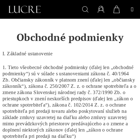
Prejsť
na
obsah
Nákupn
Hľadať
Prihlásenie
Obchodné podmienky
košík
I. Základné ustanovenie
1. Tieto všeobecné obchodné podmienky (ďalej len „obchodné
podmienky“) sú v súlade s ustanoveniami zákona č. 40/1964
Zb. Občiansky zákonník v platnom znení (ďalej len „občiansky
zákonník“), zákona č. 250/2007 Z. z. o ochrane spotrebiteľa a o
zmene zákona Slovenskej národnej rady č. 372/1990 Zb. o
priestupkoch v znení neskorších predpisov (ďalej len „zákon o
ochrane spotrebiteľa“), zákona č. 102/2014 Z. z. o ochrane
spotrebiteľa pri predaji tovaru alebo poskytovaní služieb na
základe zmluvy uzavretej na diaľku alebo zmluvy uzavretej
mimo prevádzkových priestorov predávajúceho a o zmene a
doplnení niektorých zákonov (ďalej len „zákon o ochrane
spotrebiteľa pri predaji na diaľku“)