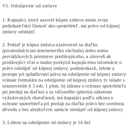
VI.
Odstúpenie od zmluvy
1. Kupujúci, ktorý uzavrel kúpnu zmluvu mimo svoju
podnikateľskú činnosť ako spotrebiteľ, má právo od kúpnej
zmluvy odstúpiť.
2. Pokiaľ je kúpna zmluva uzatvorená na diaľku
(prostredníctvom internetového obchodu) alebo mimo
prevádzkových priestorov predávajúceho, a zároveň ak
predávajúci včas a riadne poskytol kupujúcemu informácie o
práve odstúpiť od kúpnej zmluvy, podmienkach, lehote a
postupe pri uplatňovaní práva na odstúpenie od kúpnej zmluvy
vrátane formulára na odstúpenie od kúpnej zmluvy (v súlade s
ustanovením § 3 ods. 1 písm. h) zákona o ochrane spotrebiteľa
pri predaji na diaľku) a za súčasného splnenia zákonom
vyžadovaných skutočností, má kupujúci podľa zákona o
ochrane spotrebiteľa pri predaji na diaľku právo bez uvedenia
dôvodu a bez akejkoľvek sankcie odstúpiť od kúpnej zmluvy.
3. Lehota na odstúpenie od zmluvy je 14 dní