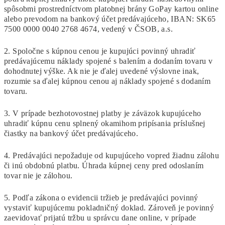
spôsobmi prostredníctvom platobnej brány GoPay kartou online
alebo prevodom na bankový účet predávajúceho, IBAN: SK65
7500 0000 0040 2768 4674, vedený v ČSOB, a.s.
2. Spoločne s kúpnou cenou je kupujúci povinný uhradiť
predávajúcemu náklady spojené s balením a dodaním tovaru v
dohodnutej výške. Ak nie je ďalej uvedené výslovne inak,
rozumie sa ďalej kúpnou cenou aj náklady spojené s dodaním
tovaru.
3. V prípade bezhotovostnej platby je záväzok kupujúceho
uhradiť kúpnu cenu splnený okamihom pripísania príslušnej
čiastky na bankový účet predávajúceho.
4. Predávajúci nepožaduje od kupujúceho vopred žiadnu zálohu
či inú obdobnú platbu. Úhrada kúpnej ceny pred odoslaním
tovar nie je zálohou.
5. Podľa zákona o evidencii tržieb je predávajúci povinný
vystaviť kupujúcemu pokladničný doklad. Zároveň je povinný
zaevidovať prijatú tržbu u správcu dane online, v prípade