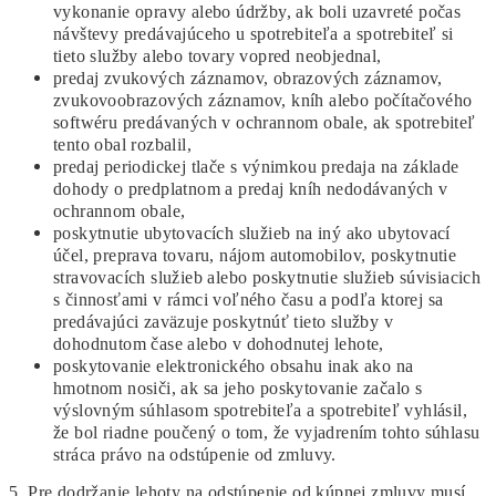
vykonanie opravy alebo údržby, ak boli uzavreté počas
návštevy predávajúceho u spotrebiteľa a spotrebiteľ si
tieto služby alebo tovary vopred neobjednal,
predaj zvukových záznamov, obrazových záznamov,
zvukovoobrazových záznamov, kníh alebo počítačového
softwéru predávaných v ochrannom obale, ak spotrebiteľ
tento obal rozbalil,
predaj periodickej tlače s výnimkou predaja na základe
dohody o predplatnom a predaj kníh nedodávaných v
ochrannom obale,
poskytnutie ubytovacích služieb na iný ako ubytovací
účel, preprava tovaru, nájom automobilov, poskytnutie
stravovacích služieb alebo poskytnutie služieb súvisiacich
s činnosťami v rámci voľného času a podľa ktorej sa
predávajúci zaväzuje poskytnúť tieto služby v
dohodnutom čase alebo v dohodnutej lehote,
poskytovanie elektronického obsahu inak ako na
hmotnom nosiči, ak sa jeho poskytovanie začalo s
výslovným súhlasom spotrebiteľa a spotrebiteľ vyhlásil,
že bol riadne poučený o tom, že vyjadrením tohto súhlasu
stráca právo na odstúpenie od zmluvy.
5. Pre dodržanie lehoty na odstúpenie od kúpnej zmluvy musí