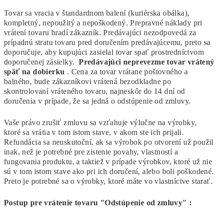
Tovar sa vracia v štandardnom balení (kuriérska obálka),
kompletný, nepoužitý a nepoškodený. Prepravné náklady pri
vrátení tovaru hradí zákazník. Predávajúci nezodpovedá za
prípadnú stratu tovaru pred doručením predávajúcemu, preto sa
doporučuje, aby kupujúci zasielal tovar spať prostredníctvom
doporučenej zásielky.
Predávajúci neprevezme tovar vrátený
späť na dobierku
. Cena za tovar vrátane poštovného a
balného, bude zákazníkovi vrátená bezodkladne po
skontrolovaní vráteného tovaru, najneskôr do 14 dní od
doručenia v prípade, že sa jedná o odstúpenie od zmluvy.
Vaše právo zrušiť zmluvu sa vzťahuje výlučne na výrobky,
ktoré sa vrátia v tom istom stave, v akom ste ich prijali.
Refundácia sa neuskutoční, ak sa výrobok po otvorení už použil
inak, než je potrebné pre zistenie povahy, vlastností a
fungovania produktu, a taktiež v prípade výrobkov, ktoré už nie
sú v tom istom stave ako pri ich doručení, alebo boli poškodené.
Preto je potrebné sa o výrobky, ktoré máte vo vlastníctve starať.
Postup pre vrátenie tovaru "Odstúpenie od zmluvy" :