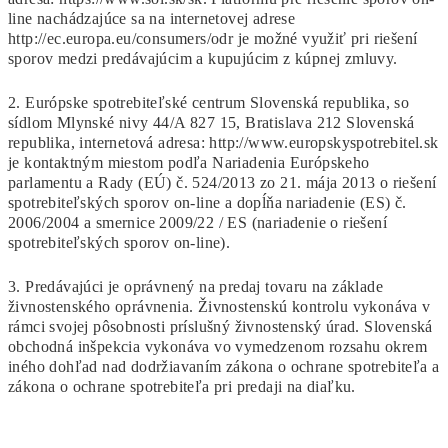
line nachádzajúce sa na internetovej adrese
http://ec.europa.eu/consumers/odr je možné využiť pri riešení
sporov medzi predávajúcim a kupujúcim z kúpnej zmluvy.
2. Európske spotrebiteľské centrum Slovenská republika, so
sídlom Mlynské nivy 44/A 827 15, Bratislava 212 Slovenská
republika, internetová adresa: http://www.europskyspotrebitel.sk
je kontaktným miestom podľa Nariadenia Európskeho
parlamentu a Rady (EÚ) č. 524/2013 zo 21. mája 2013 o riešení
spotrebiteľských sporov on-line a dopĺňa nariadenie (ES) č.
2006/2004 a smernice 2009/22 / ES (nariadenie o riešení
spotrebiteľských sporov on-line).
3. Predávajúci je oprávnený na predaj tovaru na základe
živnostenského oprávnenia. Živnostenskú kontrolu vykonáva v
rámci svojej pôsobnosti príslušný živnostenský úrad. Slovenská
obchodná inšpekcia vykonáva vo vymedzenom rozsahu okrem
iného dohľad nad dodržiavaním zákona o ochrane spotrebiteľa a
zákona o ochrane spotrebiteľa pri predaji na diaľku.