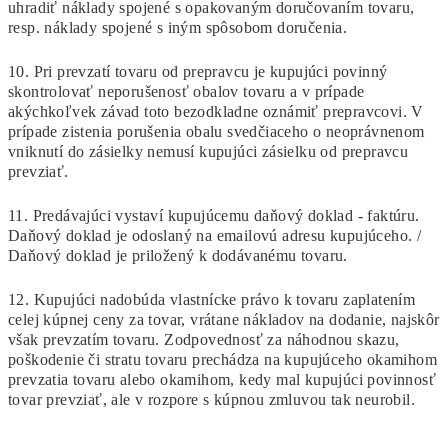
uhradiť náklady spojené s opakovaným doručovaním tovaru,
resp. náklady spojené s iným spôsobom doručenia.
10. Pri prevzatí tovaru od prepravcu je kupujúci povinný
skontrolovať neporušenosť obalov tovaru a v prípade
akýchkoľvek závad toto bezodkladne oznámiť prepravcovi. V
prípade zistenia porušenia obalu svedčiaceho o neoprávnenom
vniknutí do zásielky nemusí kupujúci zásielku od prepravcu
prevziať.
11. Predávajúci vystaví kupujúcemu daňový doklad - faktúru.
Daňový doklad je odoslaný na emailovú adresu kupujúceho. /
Daňový doklad je priložený k dodávanému tovaru.
12. Kupujúci nadobúda vlastnícke právo k tovaru zaplatením
celej kúpnej ceny za tovar, vrátane nákladov na dodanie, najskôr
však prevzatím tovaru. Zodpovednosť za náhodnou skazu,
poškodenie či stratu tovaru prechádza na
kupujúceho okamihom
prevzatia tovaru alebo okamihom, kedy mal kupujúci povinnosť
tovar prevziať, ale v rozpore s kúpnou zmluvou tak neurobil.