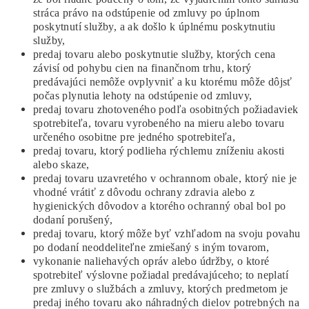
stráca právo na odstúpenie od zmluvy po úplnom
poskytnutí služby, a ak došlo k úplnému poskytnutiu
služby,
predaj tovaru alebo poskytnutie služby, ktorých cena
závisí od pohybu cien na finančnom trhu, ktorý
predávajúci nemôže ovplyvniť a ku ktorému môže dôjsť
počas plynutia lehoty na odstúpenie od zmluvy,
predaj tovaru zhotoveného podľa osobitných požiadaviek
spotrebiteľa, tovaru vyrobeného na mieru alebo tovaru
určeného osobitne pre jedného spotrebiteľa,
predaj tovaru, ktorý podlieha rýchlemu zníženiu akosti
alebo skaze,
predaj tovaru uzavretého v ochrannom obale, ktorý nie je
vhodné vrátiť z dôvodu ochrany zdravia alebo z
hygienických dôvodov a ktorého ochranný obal bol po
dodaní porušený,
predaj tovaru, ktorý môže byť vzhľadom na svoju povahu
po dodaní neoddeliteľne zmiešaný s iným tovarom,
vykonanie naliehavých opráv alebo údržby, o ktoré
spotrebiteľ výslovne požiadal predávajúceho; to neplatí
pre zmluvy o službách a zmluvy, ktorých predmetom je
predaj iného tovaru ako náhradných dielov potrebných na