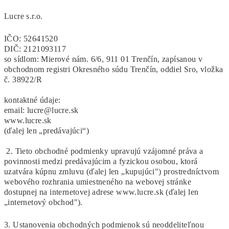
Lucre s.r.o.
IČO: 52641520
DIČ: 2121093117
so sídlom: Mierové nám. 6/6, 911 01 Trenčín, zapísanou v
obchodnom registri Okresného súdu Trenčín, oddiel Sro, vložka
č. 38922/R
kontaktné údaje:
email: lucre@lucre.sk
www.lucre.sk
(ďalej len „predávajúci“)
2. Tieto obchodné podmienky upravujú vzájomné práva a
povinnosti medzi predávajúcim a fyzickou osobou, ktorá
uzatvára kúpnu zmluvu (ďalej len „kupujúci") prostredníctvom
webového rozhrania umiestneného na webovej stránke
dostupnej na internetovej adrese www.lucre.sk (ďalej len
„internetový obchod").
3. Ustanovenia obchodných podmienok sú neoddeliteľnou