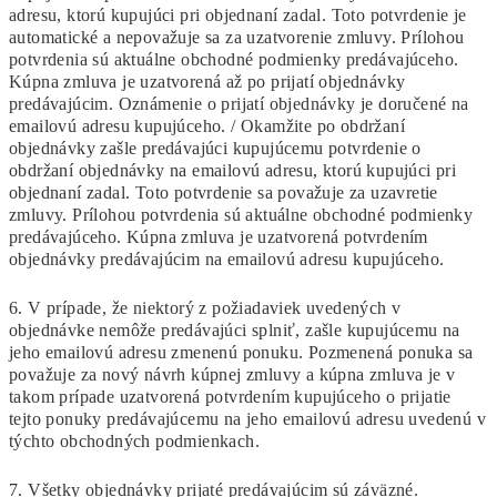
adresu, ktorú kupujúci pri objednaní zadal. Toto potvrdenie je
automatické a nepovažuje sa za uzatvorenie zmluvy. Prílohou
potvrdenia sú aktuálne obchodné podmienky predávajúceho.
Kúpna zmluva je uzatvorená až po prijatí objednávky
predávajúcim. Oznámenie o prijatí objednávky je doručené na
emailovú adresu kupujúceho. / Okamžite po obdržaní
objednávky zašle predávajúci kupujúcemu potvrdenie o
obdržaní objednávky na emailovú adresu, ktorú kupujúci pri
objednaní zadal. Toto potvrdenie sa považuje za uzavretie
zmluvy. Prílohou potvrdenia sú aktuálne obchodné podmienky
predávajúceho. Kúpna zmluva je uzatvorená potvrdením
objednávky predávajúcim na emailovú adresu kupujúceho.
6. V prípade, že niektorý z požiadaviek uvedených v
objednávke nemôže predávajúci splniť, zašle kupujúcemu na
jeho emailovú adresu zmenenú ponuku. Pozmenená ponuka sa
považuje za nový návrh kúpnej zmluvy a kúpna zmluva je v
takom prípade uzatvorená potvrdením kupujúceho o prijatie
tejto ponuky predávajúcemu na jeho emailovú adresu uvedenú v
týchto obchodných podmienkach.
7. Všetky objednávky prijaté predávajúcim sú záväzné.