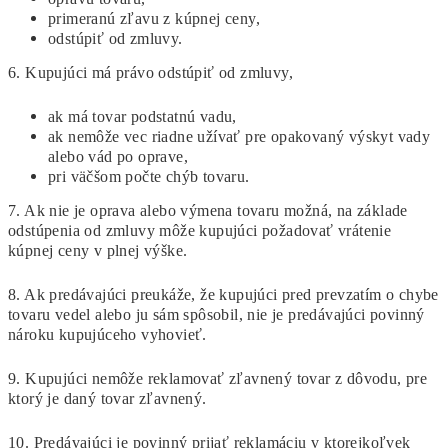
primeranú zľavu z kúpnej ceny,
odstúpiť od zmluvy.
6. Kupujúci má právo odstúpiť od zmluvy,
ak má tovar podstatnú vadu,
ak nemôže vec riadne užívať pre opakovaný výskyt vady
alebo vád po oprave,
pri väčšom počte chýb tovaru.
7. Ak nie je oprava alebo výmena tovaru možná, na základe
odstúpenia od zmluvy môže kupujúci požadovať vrátenie
kúpnej ceny v plnej výške.
8. Ak predávajúci preukáže, že kupujúci pred prevzatím o chybe
tovaru vedel alebo ju sám spôsobil, nie je predávajúci povinný
nároku kupujúceho vyhovieť.
9. Kupujúci nemôže reklamovať zľavnený tovar z dôvodu, pre
ktorý je daný tovar zľavnený.
10. Predávajúci je povinný prijať reklamáciu v ktorejkoľvek