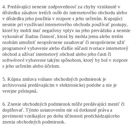
4. Predávajúci nenesie zodpovednosť za chyby vzniknuté v
dôsledku zásahov tretích osôb do internetového obchodu alebo
v dôsledku jeho použitia v rozpore s jeho určením. Kupujúci
nesmie pri využívaní internetového obchodu používať postupy,
ktoré by mohli mať negatívny vplyv na jeho prevádzku a nesmie
vykonávať žiadnu činnosť, ktorá by mohla jemu alebo tretím
osobám umožniť neoprávnene zasahovať či neoprávnene užiť
programové vybavenie alebo ďalšie súčasti tvoriace internetový
obchod a užívať internetový obchod alebo jeho časti či
softwérové vybavenie takým spôsobom, ktorý by bol v rozpore
s jeho určením alebo účelom.
5. Kúpna zmluva vrátane obchodných podmienok je
archivovaná predávajúcim v
elektronickej podobe a nie je
verejne prístupná.
6. Znenie obchodných podmienok môže predávajúci meniť či
doplňovať. Týmto ustanovením nie sú dotknuté práva a
povinnosti vznikajúce po dobu účinnosti predchádzajúceho
znenia obchodných podmienok.