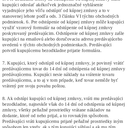
kupujúci odoslať akékoľvek jednoznačné vyhlásenie
vyjadrujúce jeho vôľu odstúpiť od kúpnej zmluvy a to v
stanovenej lehote podľa ods. 3 článku VI týchto obchodných
podmienok. 6. Pre odstúpenie od kúpnej zmluvy môže kupujúci
využiť vzorový formulár na odstúpenie od kúpnej zmluvy
poskytovaný predávajúcim. Odstúpenie od kúpnej zmluvy zašle
kupujúci na emailovú alebo doručovaciu adresu predávajúceho
uvedenú v týchto obchodných podmienkach. Predávajúci
potvrdí kupujúcemu bezodkladne prijatie formulára.
7. Kupujúci, ktorý odstúpil od kúpnej zmluvy, je povinný vrátiť
predávajúcemu tovar do 14 dní od odstúpenia od kúpnej zmluvy
predávajúcemu. Kupujúci nesie náklady na vrátenie tovaru
predávajúcemu, a to aj v tom prípade, keď tovar nemôže byť
vrátený pre svoju povahu poštou.
8. Ak odstúpi kupujúci od kúpnej zmluvy, vráti mu predávajúci
bezodkladne, najneskôr však do 14 dní od odstúpenia od kúpnej
zmluvy, všetky peňažné prostriedky vrátane nákladov na
dodanie, ktoré od neho prijal, a to rovnakým spôsobom.
Predávajúci vráti kupujúcemu prijaté peňažné prostriedky iným
spôsobom len vtedy, ak s tým kupujúci súhlasí a ak mu tým