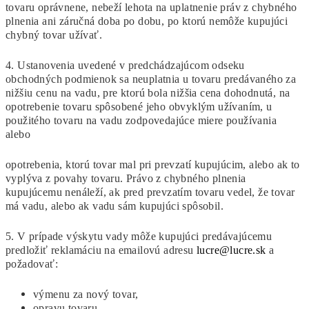
tovaru oprávnene, nebeží lehota na uplatnenie práv z chybného
plnenia ani záručná doba po dobu, po ktorú nemôže kupujúci
chybný tovar užívať.
4. Ustanovenia uvedené v predchádzajúcom odseku
obchodných podmienok sa neuplatnia u tovaru predávaného za
nižšiu cenu na vadu, pre ktorú bola nižšia cena dohodnutá, na
opotrebenie tovaru spôsobené jeho obvyklým užívaním, u
použitého tovaru na vadu zodpovedajúce miere používania
alebo
opotrebenia, ktorú tovar mal pri prevzatí kupujúcim, alebo ak to
vyplýva z povahy tovaru. Právo z chybného plnenia
kupujúcemu nenáleží, ak pred prevzatím tovaru vedel, že tovar
má vadu, alebo ak vadu sám kupujúci spôsobil.
5. V prípade výskytu vady môže kupujúci predávajúcemu
predložiť reklamáciu na emailovú adresu
lucre@lucre.sk
a
požadovať:
výmenu za nový tovar,
opravu tovaru,