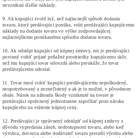
nevzniknú ďalšie náklady.
9. Ak kupujúci zvolil iný, než najlacnejší spôsob dodania
tovaru, ktorý predávajúci ponúka, vráti predávajúci kupujúcemu
náklady na dodanie tovaru vo výške zodpovedajúcej
najlacnejšiemu ponúkanému spôsobu dodania tovaru.
10. Ak odstúpi kupujúci od kúpnej zmluvy, nie je predávajúci
povinný vrátiť prijaté peňažné prostriedky kupujúcemu skôr,
než mu kupujúci tovar odovzdá alebo preukáže, že tovar
predávajúcemu odoslal.
11. Tovar musí vrátiť kupujúci predávajúcemu nepoškodený,
neopotrebovaný a neznečistený a ak je to možné, v pôvodnom
obale. Nárok na náhradu škody vzniknuté na tovare je
predávajúci oprávnený jednostranne započítať proti nároku
kupujúceho na vrátenie kúpnej ceny.
12. Predávajúci je oprávnený odstúpiť od kúpnej zmluvy z
dôvodu vypredania zásob, nedostupnosti tovaru, alebo keď
výrobca, dovozca alebo dodávateľ tovaru prerušil výrobu alebo