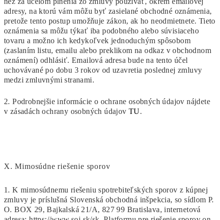
než za účelom plnenia zo zmluvy používať, okrem emailovej
adresy, na ktorú vám môžu byť zasielané obchodné oznámenia,
pretože tento postup umožňuje zákon, ak ho neodmietnete. Tieto
oznámenia sa môžu týkať iba podobného alebo súvisiaceho
tovaru a možno ich kedykoľvek jednoduchým spôsobom
(zaslaním listu, emailu alebo preklikom na odkaz v obchodnom
oznámení) odhlásiť. Emailová adresa bude na tento účel
uchovávané po dobu 3 rokov od uzavretia poslednej zmluvy
medzi zmluvnými stranami.
2. Podrobnejšie informácie o ochrane osobných údajov nájdete
v zásadách ochrany osobných údajov
TU
.
X.
Mimosúdne riešenie sporov
1. K mimosúdnemu riešeniu spotrebiteľských sporov z kúpnej
zmluvy je príslušná Slovenská obchodná inšpekcia, so sídlom P.
O. BOX 29, Bajkalská 21/A, 827 99 Bratislava, internetová
adresa: https://www.soi.sk/sk. Platformu pre riešenie sporov on-