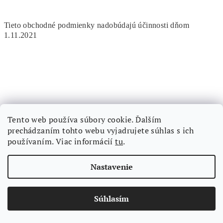
Tieto obchodné podmienky nadobúdajú účinnosti dňom
1.11.2021
Z
á
p
Kontakt
Tento web používa súbory cookie. Ďalším
ä
prechádzaním tohto webu vyjadrujete súhlas s ich
lucre
@
lucre.sk
t
používaním. Viac informácií
tu
.
i
e
Nastavenie
Súhlasím
Informácie