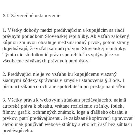
XI.
Záverečné ustanovenie
1. Všetky dohody medzi predávajúcim a kupujúcim sa riadi
právnym poriadkom Slovenskej republiky. Ak vzťah založený
kúpnou zmluvou obsahuje medzinárodný prvok, potom strany
dojednávajú, že vzťah sa riadi právom Slovenskej republiky.
Týmto nie sú dotknuté práva spotrebiteľa vyplývajúce zo
všeobecne záväzných právnych predpisov.
2. Predávajúci nie je vo vzťahu ku kupujúcemu viazaný
žiadnymi kódexy správania v zmysle ustanovenia § 3 ods. 1
písm. n) zákona o ochrane spotrebiteľa pri predaji na diaľku.
3. Všetky práva k webovým stránkam predávajúceho, najmä
autorské práva k obsahu, vrátane rozloženie stránky, fotiek,
filmov, grafik, ochranných známok, loga a ďalšieho obsahu a
prvkov, patrí predávajúcemu. Je zakázané kopírovať, upravovať
alebo inak používať webové stránky alebo ich časť bez súhlasu
predávajúceho.