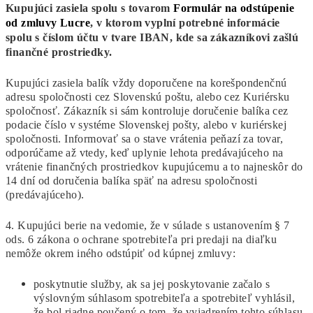
Kupujúci zasiela spolu s tovarom
Formulár na odstúpenie
od zmluvy Lucre
, v ktorom vyplní potrebné informácie
spolu s číslom účtu v tvare IBAN, kde sa zákazníkovi zašlú
finančné prostriedky.
Kupujúci zasiela balík vždy doporučene na korešpondenčnú
adresu spoločnosti cez Slovenskú poštu, alebo cez Kuriérsku
spoločnosť. Zákazník si sám kontroluje doručenie balíka cez
podacie číslo v systéme Slovenskej pošty, alebo v kuriérskej
spoločnosti. Informovať sa o stave vrátenia peňazí za tovar,
odporúčame až vtedy, keď uplynie lehota predávajúceho na
vrátenie finančných prostriedkov kupujúcemu a to najneskôr do
14 dní od doručenia balíka späť na adresu spoločnosti
(predávajúceho).
4. Kupujúci berie na vedomie, že v súlade s ustanovením § 7
ods. 6 zákona o ochrane spotrebiteľa pri predaji na diaľku
nemôže okrem iného odstúpiť od kúpnej zmluvy:
poskytnutie služby, ak sa jej poskytovanie začalo s
výslovným súhlasom spotrebiteľa a spotrebiteľ vyhlásil,
že bol riadne poučený o tom, že vyjadrením tohto súhlasu