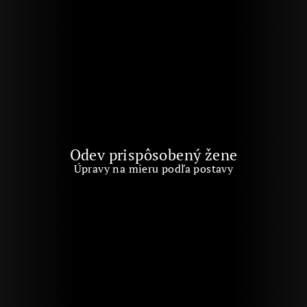
r
e
Odev prispôsobený žene
Úpravy na mieru podľa postavy